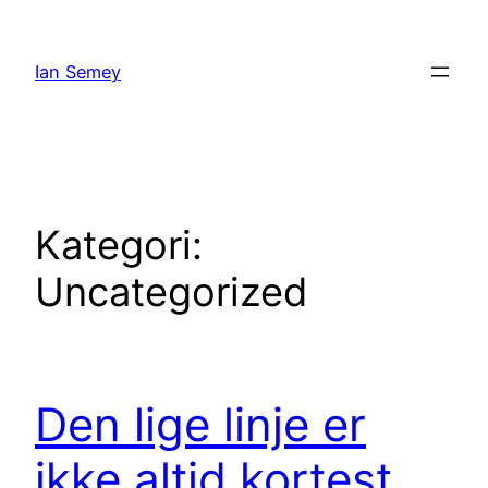
Spring
til
Ian Semey
indhold
Kategori:
Uncategorized
Den lige linje er
ikke altid kortest